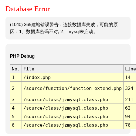
Database Error
(1040) 365建站错误警告：连接数据库失败，可能的原
因：1、数据库密码不对; 2、mysql未启动。
PHP Debug
No.
File
Line
1
/index.php
14
2
/source/function/function_extend.php
324
3
/source/class/jzmysql.class.php
211
4
/source/class/jzmysql.class.php
62
5
/source/class/jzmysql.class.php
94
6
/source/class/jzmysql.class.php
76