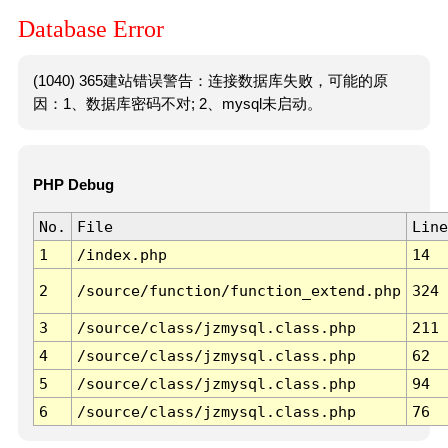
Database Error
(1040) 365建站错误警告：连接数据库失败，可能的原
因：1、数据库密码不对; 2、mysql未启动。
PHP Debug
No.
File
Line
1
/index.php
14
2
/source/function/function_extend.php
324
3
/source/class/jzmysql.class.php
211
4
/source/class/jzmysql.class.php
62
5
/source/class/jzmysql.class.php
94
6
/source/class/jzmysql.class.php
76