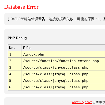
Database Error
(1040) 365建站错误警告：连接数据库失败，可能的原因：1、数
PHP Debug
No.
File
1
/index.php
2
/source/function/function_extend.php
3
/source/class/jzmysql.class.php
4
/source/class/jzmysql.class.php
5
/source/class/jzmysql.class.php
6
/source/class/jzmysql.class.php
www.365jz.com
已经将此